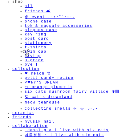
shop
all
friends 🛋️
🍨 event .·:*¨¨*:·.
phone case
tok & magsafe accessories
airpods case
key ring
post card
stationery
t-shirts
swim cap
living
B-grade
bye !
collection
❤︎ melon 🍈
petit candy recipe
P❤︎NY'S DREAM
🍊 orange plumeria
six cats mushroom fairy village 🍄‍🟫
🪐 cat's dreamland
meow teahouse
collecting shells ⊹ 𓇼 ⸝·⸝⋆
ceramics
friends
hyusik_nail
collaboration
_dasol.p × i live with six cats
여름정원 × i live with six cats