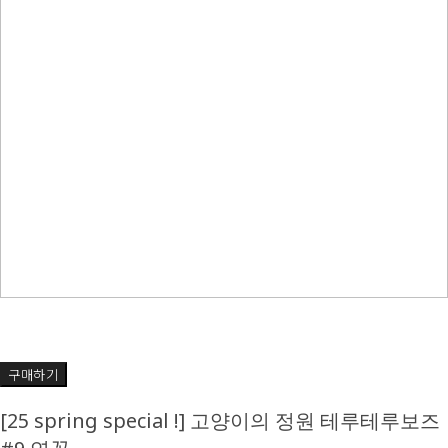
구매하기
[25 spring special !] 고양이의 정원 테루테루보즈