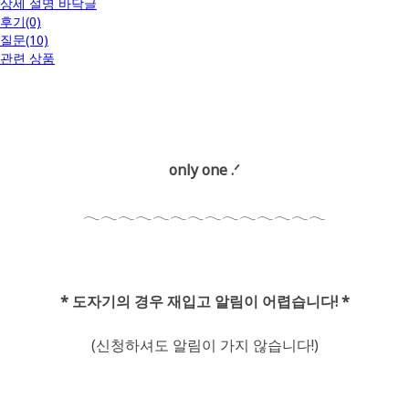
상세 설명 바닥글
후기(0)
질문(10)
관련 상품
only one .ᐟ
𓂃𓂃𓂃𓂃𓂃𓂃𓂃𓂃𓂃𓂃𓂃𓂃𓂃𓂃
* 도자기의 경우 재입고 알림이 어렵습니다! *
🫧
(신청하셔도 알림이 가지 않습니다!)