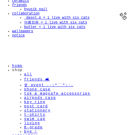
ceramics
friends
hyusik_nail
collaboration
_dasol.p × i live with six cats
여름정원 × i live with six cats
butter × i live with six cats
wallpapers
notice
home
shop
all
friends 🛋️
🍨 event .·:*¨¨*:·.
phone case
tok & magsafe accessories
airpods case
key ring
post card
stationery
t-shirts
swim cap
living
B-grade
bye !