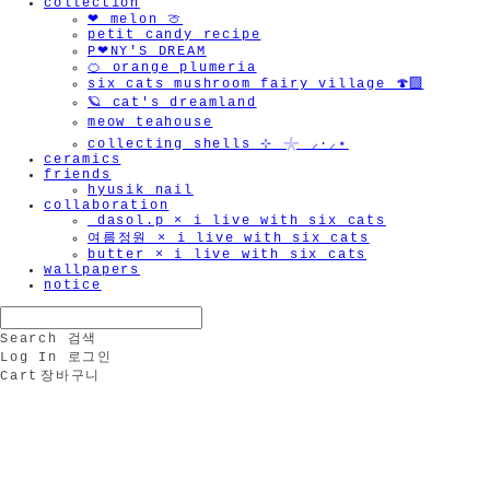
collection
❤︎ melon 🍈
petit candy recipe
P❤︎NY'S DREAM
🍊 orange plumeria
six cats mushroom fairy village 🍄‍🟫
🪐 cat's dreamland
meow teahouse
collecting shells ⊹ 𓇼 ⸝·⸝⋆
ceramics
friends
hyusik_nail
collaboration
_dasol.p × i live with six cats
여름정원 × i live with six cats
🫧
butter × i live with six cats
wallpapers
notice
Search
검색
Log In
로그인
Cart
장바구니