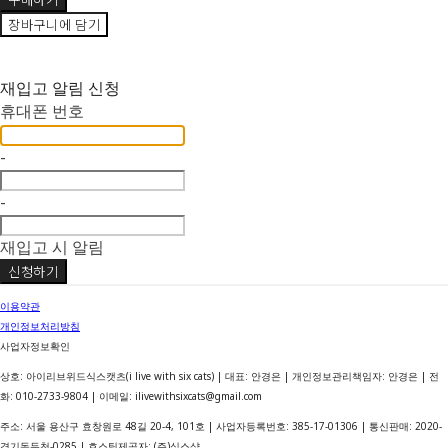
장바구니에 담기
재입고 알림 신청
휴대폰 번호
-
-
재입고 시 알림
신청하기
이용약관
개인정보처리방침
사업자정보확인
상호: 아이리브위드식스캣츠(i live with six cats) | 대표: 안경은 | 개인정보관리책임자: 안경은 | 전
화: 010-2733-9804 | 이메일: ilivewithsixcats@gmail.com
주소: 서울 용산구 효창원로 48길 20-4, 101호 | 사업자등록번호:
385-17-01306
| 통신판매:
2020-
경기동두천-0285
| 호스팅제공자: (주)식스샵