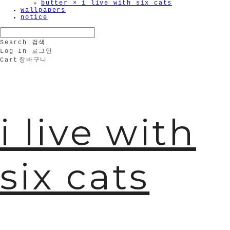
butter × i live with six cats
wallpapers
notice
Search
검색
Log In
로그인
Cart
장바구니
i live with
🫧
six cats