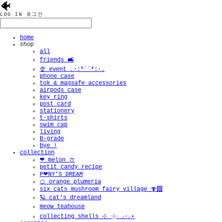
🐠
LOG IN
로그인
home
shop
all
friends 🛋️
🍨 event .·:*¨¨*:·.
phone case
tok & magsafe accessories
airpods case
key ring
post card
stationery
t-shirts
swim cap
living
B-grade
bye !
collection
❤︎ melon 🍈
petit candy recipe
P❤︎NY'S DREAM
🍊 orange plumeria
six cats mushroom fairy village 🍄‍🟫
🪐 cat's dreamland
meow teahouse
collecting shells ⊹ 𓇼 ⸝·⸝⋆