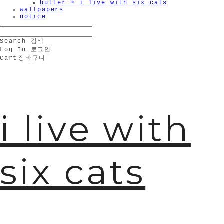
butter × i live with six cats
wallpapers
notice
Search
검색
Log In
로그인
Cart
장바구니
i live with
six cats