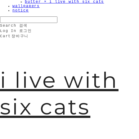
butter × i live with six cats
wallpapers
notice
Search
검색
Log In
로그인
Cart
장바구니
🫧
i live with
six cats