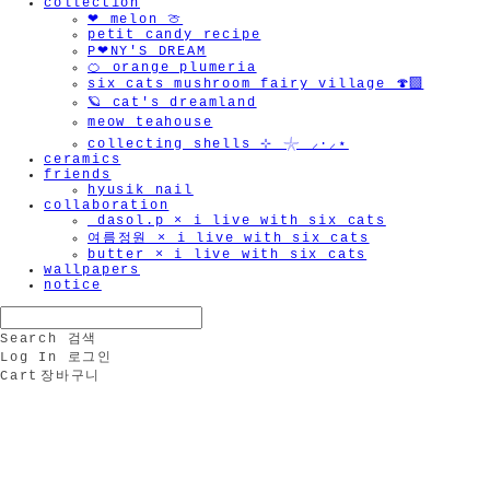
collection
❤︎ melon 🍈
petit candy recipe
P❤︎NY'S DREAM
🍊 orange plumeria
six cats mushroom fairy village 🍄‍🟫
🪐 cat's dreamland
meow teahouse
collecting shells ⊹ 𓇼 ⸝·⸝⋆
ceramics
friends
hyusik_nail
collaboration
_dasol.p × i live with six cats
여름정원 × i live with six cats
butter × i live with six cats
wallpapers
notice
Search
검색
Log In
로그인
Cart
장바구니