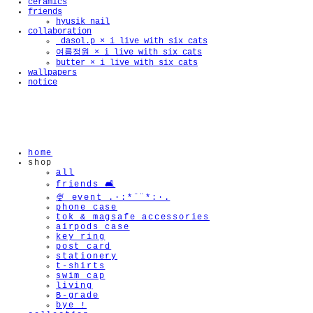
ceramics
friends
hyusik_nail
collaboration
_dasol.p × i live with six cats
여름정원 × i live with six cats
butter × i live with six cats
wallpapers
🫧
notice
home
shop
all
friends 🛋️
🍨 event .·:*¨¨*:·.
phone case
tok & magsafe accessories
airpods case
key ring
post card
stationery
t-shirts
swim cap
living
B-grade
bye !