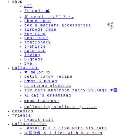
shop
all
friends 🛋️
🍨 event .·:*¨¨*:·.
phone case
tok & magsafe accessories
airpods case
key ring
post card
stationery
t-shirts
swim cap
living
B-grade
bye !
collection
❤︎ melon 🍈
petit candy recipe
P❤︎NY'S DREAM
🍊 orange plumeria
six cats mushroom fairy village 🍄‍🟫
🪐 cat's dreamland
meow teahouse
collecting shells ⊹ 𓇼 ⸝·⸝⋆
ceramics
friends
hyusik_nail
collaboration
_dasol.p × i live with six cats
여름정원 × i live with six cats