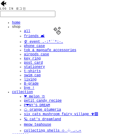
🐠
LOG IN
로그인
home
shop
all
friends 🛋️
🍨 event .·:*¨¨*:·.
phone case
tok & magsafe accessories
airpods case
key ring
post card
stationery
t-shirts
swim cap
living
B-grade
bye !
collection
❤︎ melon 🍈
petit candy recipe
P❤︎NY'S DREAM
🍊 orange plumeria
six cats mushroom fairy village 🍄‍🟫
🪐 cat's dreamland
meow teahouse
collecting shells ⊹ 𓇼 ⸝·⸝⋆