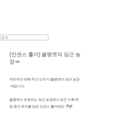
[인센스 홀더] 블랭캣의 당근 농
장🥕
여든여섯 번째 주간 도자기 [블랭캣의 당근 농장
🥕]입니다.
블랭캣이 운영하는 당근 농장에서 당근 수확 체
험 중인 토끼를 담은 인센스 홀더예요. 🧑‍🌾