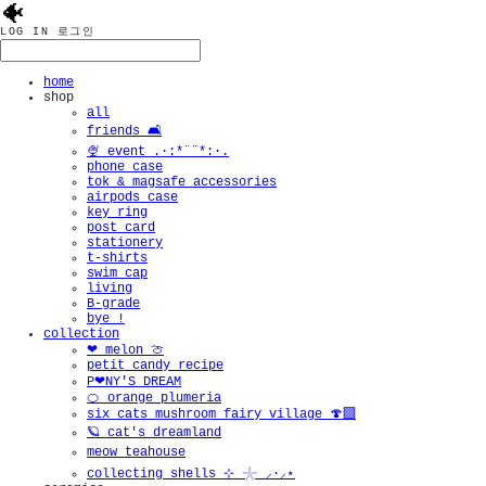
🐠
LOG IN
로그인
home
shop
all
friends 🛋️
🍨 event .·:*¨¨*:·.
phone case
tok & magsafe accessories
airpods case
key ring
post card
stationery
t-shirts
swim cap
living
B-grade
bye !
collection
❤︎ melon 🍈
petit candy recipe
P❤︎NY'S DREAM
🍊 orange plumeria
six cats mushroom fairy village 🍄‍🟫
🪐 cat's dreamland
meow teahouse
collecting shells ⊹ 𓇼 ⸝·⸝⋆