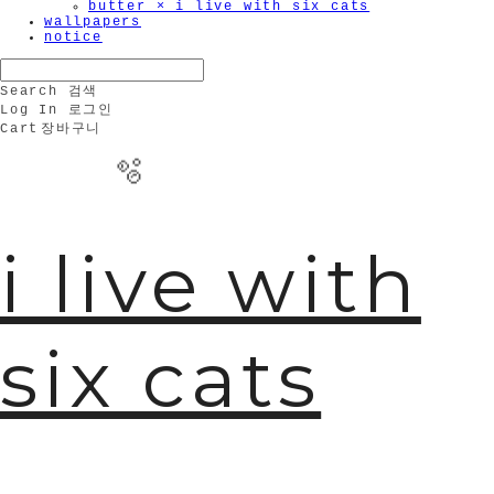
butter × i live with six cats
wallpapers
notice
Search
검색
Log In
로그인
Cart
장바구니
i live with
six cats