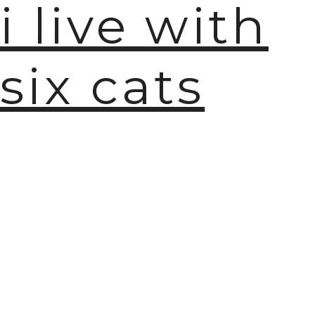
i live with
🫧
six cats