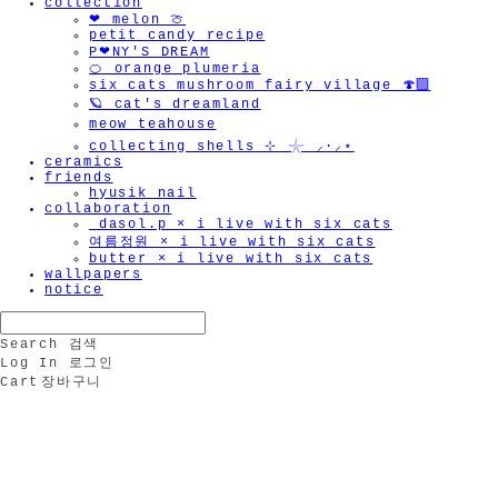
collection
❤︎ melon 🍈
petit candy recipe
P❤︎NY'S DREAM
🍊 orange plumeria
six cats mushroom fairy village 🍄‍🟫
🪐 cat's dreamland
meow teahouse
collecting shells ⊹ 𓇼 ⸝·⸝⋆
ceramics
friends
hyusik_nail
collaboration
_dasol.p × i live with six cats
여름정원 × i live with six cats
butter × i live with six cats
wallpapers
notice
Search
검색
Log In
로그인
Cart
장바구니