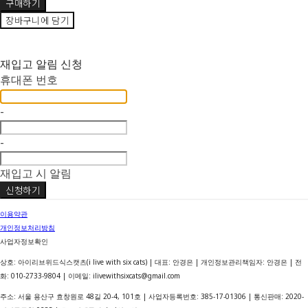
구매하기
장바구니에 담기
🫧
재입고 알림 신청
휴대폰 번호
-
-
재입고 시 알림
신청하기
이용약관
개인정보처리방침
사업자정보확인
상호: 아이리브위드식스캣츠(i live with six cats) | 대표: 안경은 | 개인정보관리책임자: 안경은 | 전
화: 010-2733-9804 | 이메일: ilivewithsixcats@gmail.com
주소: 서울 용산구 효창원로 48길 20-4, 101호 | 사업자등록번호:
385-17-01306
| 통신판매:
2020-