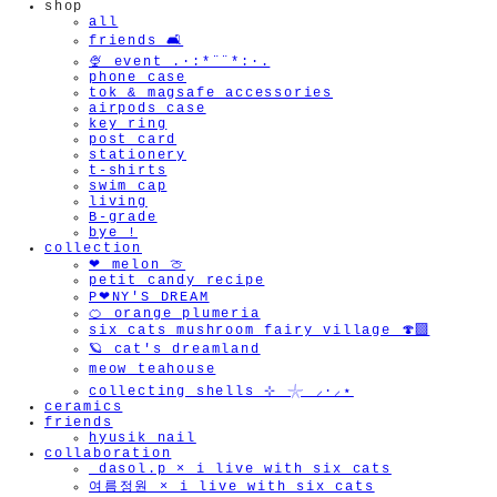
shop
all
friends 🛋️
🍨 event .·:*¨¨*:·.
phone case
tok & magsafe accessories
airpods case
key ring
post card
stationery
t-shirts
swim cap
living
B-grade
bye !
collection
❤︎ melon 🍈
petit candy recipe
P❤︎NY'S DREAM
🍊 orange plumeria
six cats mushroom fairy village 🍄‍🟫
🪐 cat's dreamland
meow teahouse
collecting shells ⊹ 𓇼 ⸝·⸝⋆
ceramics
friends
hyusik_nail
collaboration
_dasol.p × i live with six cats
여름정원 × i live with six cats