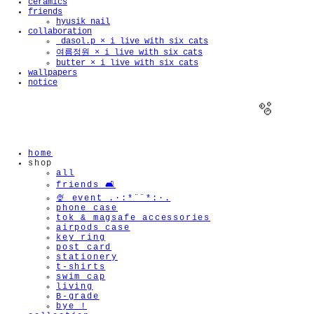
ceramics
friends
hyusik_nail
collaboration
_dasol.p × i live with six cats
여름정원 × i live with six cats
butter × i live with six cats
wallpapers
notice
home
shop
all
friends 🛋️
🍨 event .·:*¨¨*:·.
phone case
tok & magsafe accessories
airpods case
key ring
post card
stationery
t-shirts
swim cap
living
B-grade
bye !