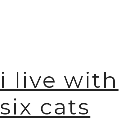
i live with
six cats
🫧