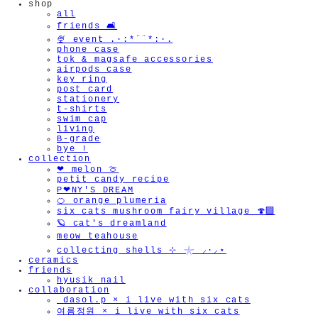
shop
all
friends 🛋️
🍨 event .·:*¨¨*:·.
phone case
tok & magsafe accessories
airpods case
key ring
post card
stationery
t-shirts
swim cap
living
B-grade
bye !
collection
❤︎ melon 🍈
petit candy recipe
P❤︎NY'S DREAM
🍊 orange plumeria
six cats mushroom fairy village 🍄‍🟫
🪐 cat's dreamland
meow teahouse
collecting shells ⊹ 𓇼 ⸝·⸝⋆
ceramics
friends
hyusik_nail
collaboration
_dasol.p × i live with six cats
여름정원 × i live with six cats