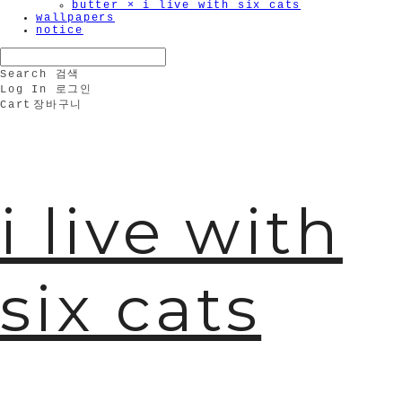
butter × i live with six cats
wallpapers
notice
Search
검색
Log In
로그인
Cart
장바구니
i live with
six cats