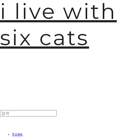
i live with
six cats
🫧
home