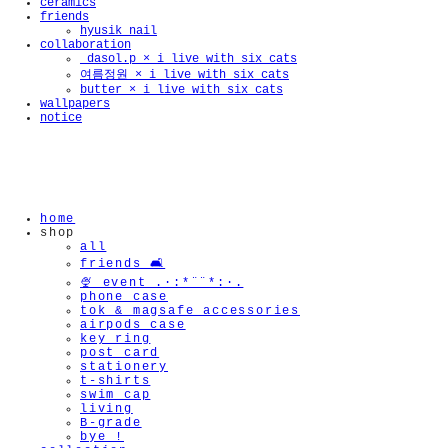
ceramics
friends
🫧
hyusik_nail
collaboration
_dasol.p × i live with six cats
여름정원 × i live with six cats
butter × i live with six cats
wallpapers
notice
home
shop
all
friends 🛋️
🍨 event .·:*¨¨*:·.
phone case
tok & magsafe accessories
airpods case
key ring
post card
stationery
t-shirts
swim cap
living
B-grade
bye !