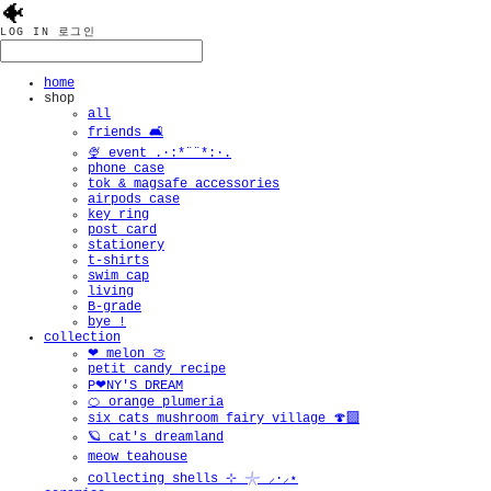
🐠
LOG IN
로그인
home
shop
all
friends 🛋️
🍨 event .·:*¨¨*:·.
phone case
tok & magsafe accessories
airpods case
key ring
post card
stationery
t-shirts
swim cap
living
B-grade
bye !
collection
❤︎ melon 🍈
petit candy recipe
P❤︎NY'S DREAM
🍊 orange plumeria
six cats mushroom fairy village 🍄‍🟫
🪐 cat's dreamland
meow teahouse
collecting shells ⊹ 𓇼 ⸝·⸝⋆