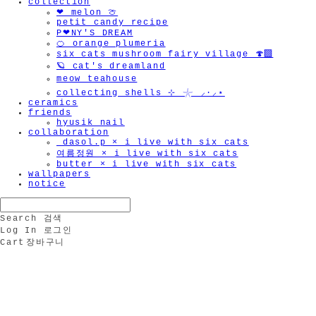
collection
❤︎ melon 🍈
petit candy recipe
P❤︎NY'S DREAM
🍊 orange plumeria
six cats mushroom fairy village 🍄‍🟫
🪐 cat's dreamland
meow teahouse
collecting shells ⊹ 𓇼 ⸝·⸝⋆
ceramics
friends
hyusik_nail
collaboration
_dasol.p × i live with six cats
여름정원 × i live with six cats
butter × i live with six cats
wallpapers
notice
Search
검색
Log In
로그인
Cart
장바구니