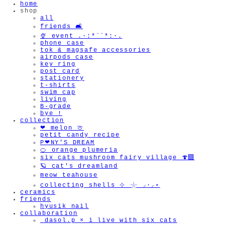
home
shop
all
friends 🛋️
🍨 event .·:*¨¨*:·.
phone case
tok & magsafe accessories
airpods case
key ring
post card
stationery
t-shirts
swim cap
living
B-grade
bye !
collection
❤︎ melon 🍈
petit candy recipe
P❤︎NY'S DREAM
🍊 orange plumeria
six cats mushroom fairy village 🍄‍🟫
🪐 cat's dreamland
meow teahouse
collecting shells ⊹ 𓇼 ⸝·⸝⋆
ceramics
friends
hyusik_nail
collaboration
_dasol.p × i live with six cats