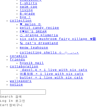
stationery
t-shirts
swim cap
living
B-grade
bye !
collection
❤︎ melon 🍈
petit candy recipe
P❤︎NY'S DREAM
🍊 orange plumeria
six cats mushroom fairy village 🍄‍🟫
🪐 cat's dreamland
meow teahouse
collecting shells ⊹ 𓇼 ⸝·⸝⋆
ceramics
friends
hyusik_nail
collaboration
_dasol.p × i live with six cats
여름정원 × i live with six cats
butter × i live with six cats
wallpapers
notice
Search
검색
Log In
로그인
Cart
장바구니