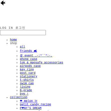
🐠
LOG IN
로그인
home
shop
all
friends 🛋️
🍨 event .·:*¨¨*:·.
phone case
tok & magsafe accessories
airpods case
key ring
post card
stationery
t-shirts
swim cap
living
B-grade
bye !
collection
❤︎ melon 🍈
petit candy recipe
P❤︎NY'S DREAM