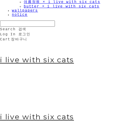
여름정원 × i live with six cats
butter × i live with six cats
wallpapers
notice
Search
검색
Log In
로그인
Cart
장바구니
i live with six cats
i live with six cats