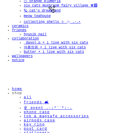
🍊 orange plumeria
six cats mushroom fairy village 🍄‍🟫
🪐 cat's dreamland
meow teahouse
collecting shells ⊹ 𓇼 ⸝·⸝⋆
ceramics
friends
hyusik_nail
collaboration
_dasol.p × i live with six cats
여름정원 × i live with six cats
butter × i live with six cats
wallpapers
notice
home
shop
all
friends 🛋️
🍨 event .·:*¨¨*:·.
phone case
tok & magsafe accessories
airpods case
key ring
🫧
post card