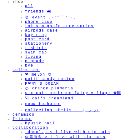
shop
all
friends 🛋️
🍨 event .·:*¨¨*:·.
phone case
tok & magsafe accessories
airpods case
key ring
post card
stationery
t-shirts
swim cap
living
B-grade
bye !
collection
❤︎ melon 🍈
petit candy recipe
P❤︎NY'S DREAM
🍊 orange plumeria
six cats mushroom fairy village 🍄‍🟫
🪐 cat's dreamland
meow teahouse
collecting shells ⊹ 𓇼 ⸝·⸝⋆
ceramics
friends
hyusik_nail
collaboration
_dasol.p × i live with six cats
여름정원 × i live with six cats