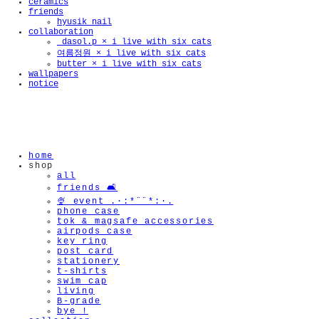
ceramics
friends
hyusik_nail
collaboration
_dasol.p × i live with six cats
여름정원 × i live with six cats
butter × i live with six cats
wallpapers
notice
home
shop
all
friends 🛋️
🍨 event .·:*¨¨*:·.
phone case
tok & magsafe accessories
airpods case
key ring
post card
stationery
t-shirts
swim cap
living
B-grade
bye !