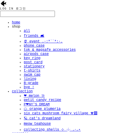
🐠
LOG IN
로그인
home
🫧
shop
all
friends 🛋️
🍨 event .·:*¨¨*:·.
phone case
tok & magsafe accessories
airpods case
key ring
post card
stationery
t-shirts
swim cap
living
B-grade
bye !
collection
❤︎ melon 🍈
petit candy recipe
P❤︎NY'S DREAM
🍊 orange plumeria
six cats mushroom fairy village 🍄‍🟫
🪐 cat's dreamland
meow teahouse
collecting shells ⊹ 𓇼 ⸝·⸝⋆