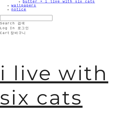
butter × i live with six cats
wallpapers
notice
Search
검색
Log In
로그인
Cart
장바구니
i live with
six cats