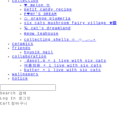
collection
❤︎ melon 🍈
petit candy recipe
P❤︎NY'S DREAM
🍊 orange plumeria
six cats mushroom fairy village 🍄‍🟫
🪐 cat's dreamland
meow teahouse
collecting shells ⊹ 𓇼 ⸝·⸝⋆
ceramics
friends
hyusik_nail
collaboration
_dasol.p × i live with six cats
여름정원 × i live with six cats
butter × i live with six cats
wallpapers
notice
Search
검색
Log In
로그인
Cart
장바구니