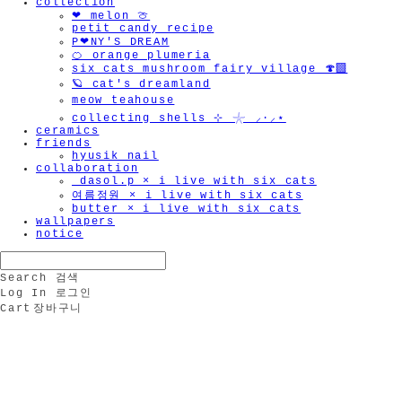
collection
❤︎ melon 🍈
petit candy recipe
P❤︎NY'S DREAM
🍊 orange plumeria
six cats mushroom fairy village 🍄‍🟫
🪐 cat's dreamland
meow teahouse
collecting shells ⊹ 𓇼 ⸝·⸝⋆
ceramics
friends
hyusik_nail
collaboration
_dasol.p × i live with six cats
여름정원 × i live with six cats
butter × i live with six cats
wallpapers
notice
Search
검색
Log In
로그인
Cart
장바구니