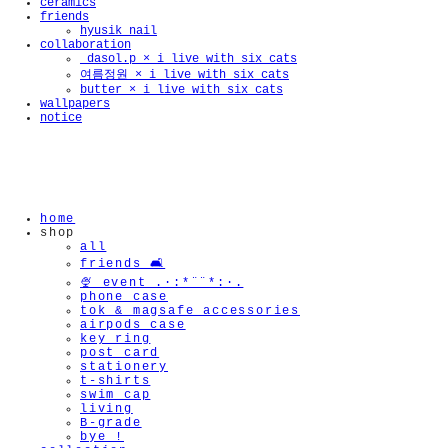
ceramics
friends
hyusik_nail
collaboration
_dasol.p × i live with six cats
여름정원 × i live with six cats
butter × i live with six cats
wallpapers
notice
home
shop
all
friends 🛋️
🍨 event .·:*¨¨*:·.
phone case
tok & magsafe accessories
airpods case
key ring
post card
stationery
t-shirts
swim cap
living
B-grade
🫧
bye !