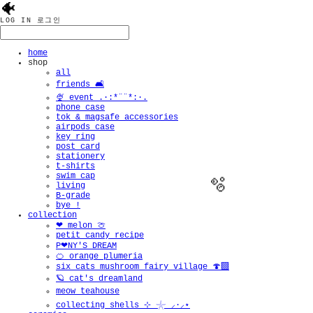
🐠
LOG IN
로그인
home
shop
all
friends 🛋️
🍨 event .·:*¨¨*:·.
phone case
tok & magsafe accessories
airpods case
key ring
post card
stationery
t-shirts
swim cap
living
B-grade
bye !
collection
❤︎ melon 🍈
petit candy recipe
P❤︎NY'S DREAM
🍊 orange plumeria
six cats mushroom fairy village 🍄‍🟫
🪐 cat's dreamland
meow teahouse
collecting shells ⊹ 𓇼 ⸝·⸝⋆