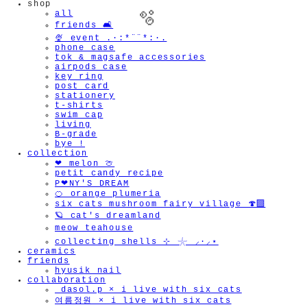
shop
all
friends 🛋️
🍨 event .·:*¨¨*:·.
phone case
tok & magsafe accessories
airpods case
key ring
post card
stationery
t-shirts
swim cap
living
B-grade
bye !
collection
❤︎ melon 🍈
petit candy recipe
P❤︎NY'S DREAM
🍊 orange plumeria
six cats mushroom fairy village 🍄‍🟫
🪐 cat's dreamland
meow teahouse
collecting shells ⊹ 𓇼 ⸝·⸝⋆
ceramics
friends
hyusik_nail
collaboration
_dasol.p × i live with six cats
여름정원 × i live with six cats