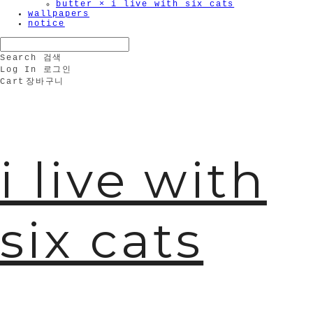
butter × i live with six cats
wallpapers
notice
Search
검색
Log In
로그인
Cart
장바구니
🫧
i live with
six cats