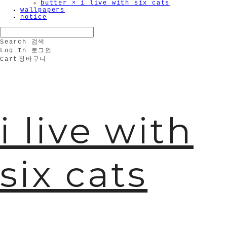
butter × i live with six cats
wallpapers
notice
Search
검색
Log In
로그인
Cart
장바구니
i live with
six cats