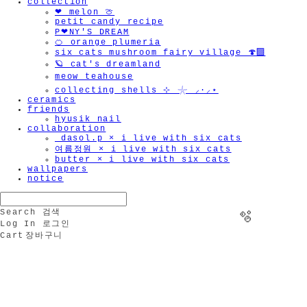
collection
❤︎ melon 🍈
petit candy recipe
P❤︎NY'S DREAM
🍊 orange plumeria
six cats mushroom fairy village 🍄‍🟫
🪐 cat's dreamland
meow teahouse
collecting shells ⊹ 𓇼 ⸝·⸝⋆
ceramics
friends
hyusik_nail
collaboration
_dasol.p × i live with six cats
여름정원 × i live with six cats
butter × i live with six cats
wallpapers
notice
Search
검색
Log In
로그인
Cart
장바구니