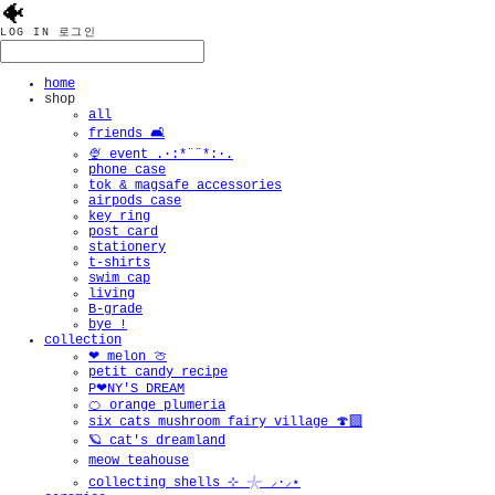
🐠
LOG IN
로그인
home
shop
all
friends 🛋️
🍨 event .·:*¨¨*:·.
phone case
tok & magsafe accessories
airpods case
key ring
post card
stationery
t-shirts
swim cap
living
B-grade
bye !
collection
❤︎ melon 🍈
petit candy recipe
P❤︎NY'S DREAM
🍊 orange plumeria
six cats mushroom fairy village 🍄‍🟫
🪐 cat's dreamland
meow teahouse
collecting shells ⊹ 𓇼 ⸝·⸝⋆