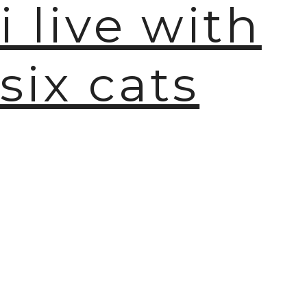
i live with
six cats
🫧