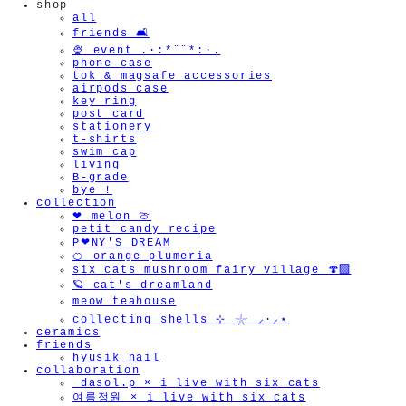
shop
all
friends 🛋️
🍨 event .·:*¨¨*:·.
phone case
tok & magsafe accessories
airpods case
key ring
post card
stationery
t-shirts
swim cap
living
B-grade
bye !
collection
❤︎ melon 🍈
petit candy recipe
P❤︎NY'S DREAM
🍊 orange plumeria
six cats mushroom fairy village 🍄‍🟫
🪐 cat's dreamland
meow teahouse
collecting shells ⊹ 𓇼 ⸝·⸝⋆
ceramics
friends
hyusik_nail
collaboration
_dasol.p × i live with six cats
여름정원 × i live with six cats