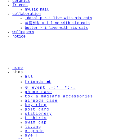
ceramics
friends
hyusik_nail
collaboration
_dasol.p × i live with six cats
여름정원 × i live with six cats
butter × i live with six cats
wallpapers
notice
home
shop
all
friends 🛋️
🍨 event .·:*¨¨*:·.
phone case
tok & magsafe accessories
airpods case
key ring
post card
stationery
t-shirts
swim cap
living
B-grade
bye !