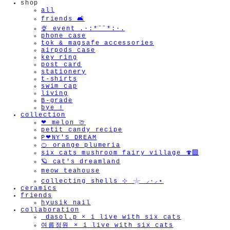
shop
all
friends 🛋️
🍨 event .·:*¨¨*:·.
phone case
tok & magsafe accessories
airpods case
key ring
post card
stationery
t-shirts
swim cap
living
B-grade
bye !
collection
❤︎ melon 🍈
petit candy recipe
P❤︎NY'S DREAM
🍊 orange plumeria
six cats mushroom fairy village 🍄‍🟫
🪐 cat's dreamland
meow teahouse
collecting shells ⊹ 𓇼 ⸝·⸝⋆
ceramics
friends
hyusik_nail
collaboration
_dasol.p × i live with six cats
여름정원 × i live with six cats