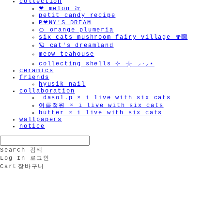
collection
❤︎ melon 🍈
petit candy recipe
P❤︎NY'S DREAM
🍊 orange plumeria
six cats mushroom fairy village 🍄‍🟫
🪐 cat's dreamland
meow teahouse
collecting shells ⊹ 𓇼 ⸝·⸝⋆
ceramics
friends
hyusik_nail
collaboration
_dasol.p × i live with six cats
여름정원 × i live with six cats
butter × i live with six cats
wallpapers
notice
Search
검색
Log In
로그인
Cart
장바구니