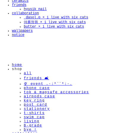
ceramics
friends
hyusik_nail
collaboration
_dasol.p × i live with six cats
여름정원 × i live with six cats
butter × i live with six cats
wallpapers
notice
home
shop
all
friends 🛋️
🍨 event .·:*¨¨*:·.
phone case
tok & magsafe accessories
airpods case
key ring
post card
stationery
t-shirts
swim cap
living
B-grade
bye !