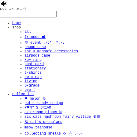
🐠
LOG IN
로그인
home
shop
all
friends 🛋️
🍨 event .·:*¨¨*:·.
phone case
tok & magsafe accessories
airpods case
key ring
post card
stationery
t-shirts
swim cap
living
B-grade
bye !
collection
❤︎ melon 🍈
petit candy recipe
P❤︎NY'S DREAM
🍊 orange plumeria
six cats mushroom fairy village 🍄‍🟫
🪐 cat's dreamland
meow teahouse
collecting shells ⊹ 𓇼 ⸝·⸝⋆