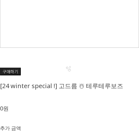
구매하기
🫧
[24 winter special !] 고드름 ☃️ 테루테루보즈
0원
추가 금액