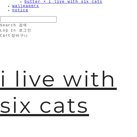
butter × i live with six cats
wallpapers
notice
Search
검색
Log In
로그인
Cart
장바구니
i live with
six cats