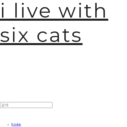
i live with
six cats
🫧
home