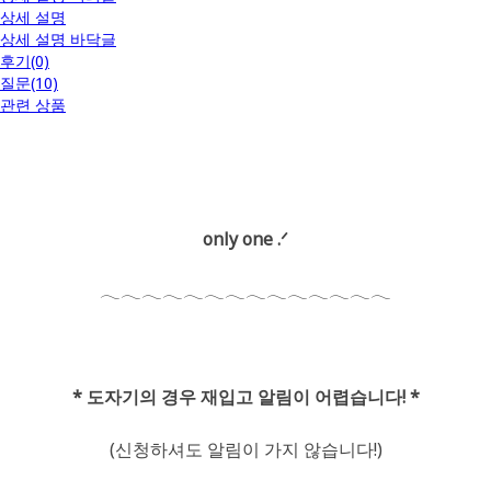
상세 설명
상세 설명 바닥글
후기(0)
질문(10)
관련 상품
only one .ᐟ
𓂃𓂃𓂃𓂃𓂃𓂃𓂃𓂃𓂃𓂃𓂃𓂃𓂃𓂃
* 도자기의 경우 재입고 알림이 어렵습니다! *
(신청하셔도 알림이 가지 않습니다!)