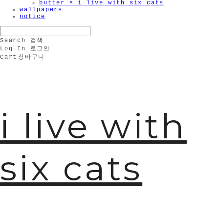
butter × i live with six cats
wallpapers
notice
Search
검색
Log In
로그인
Cart
장바구니
i live with
six cats