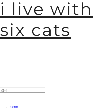
i live with
🫧
six cats
home