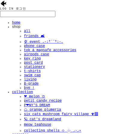
🐠
LOG IN
로그인
home
shop
all
friends 🛋️
🍨 event .·:*¨¨*:·.
phone case
tok & magsafe accessories
airpods case
key ring
post card
stationery
t-shirts
swim cap
living
B-grade
bye !
collection
❤︎ melon 🍈
petit candy recipe
P❤︎NY'S DREAM
🍊 orange plumeria
six cats mushroom fairy village 🍄‍🟫
🪐 cat's dreamland
meow teahouse
collecting shells ⊹ 𓇼 ⸝·⸝⋆