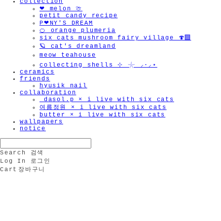
collection
❤︎ melon 🍈
petit candy recipe
P❤︎NY'S DREAM
🍊 orange plumeria
six cats mushroom fairy village 🍄‍🟫
🪐 cat's dreamland
meow teahouse
collecting shells ⊹ 𓇼 ⸝·⸝⋆
ceramics
friends
hyusik_nail
collaboration
_dasol.p × i live with six cats
여름정원 × i live with six cats
butter × i live with six cats
wallpapers
notice
Search
검색
Log In
로그인
Cart
장바구니