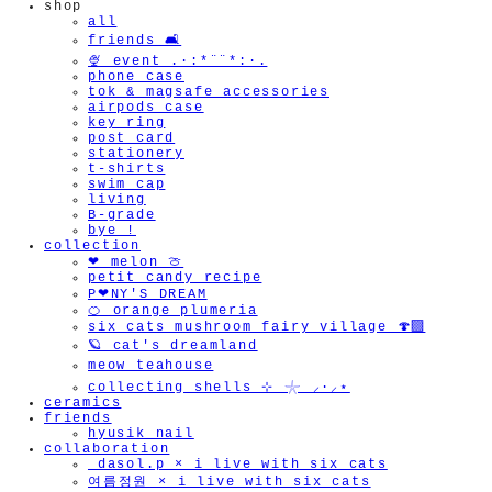
shop
all
friends 🛋️
🍨 event .·:*¨¨*:·.
phone case
tok & magsafe accessories
airpods case
key ring
post card
stationery
t-shirts
swim cap
living
B-grade
bye !
collection
❤︎ melon 🍈
petit candy recipe
P❤︎NY'S DREAM
🍊 orange plumeria
six cats mushroom fairy village 🍄‍🟫
🪐 cat's dreamland
meow teahouse
collecting shells ⊹ 𓇼 ⸝·⸝⋆
ceramics
friends
hyusik_nail
collaboration
_dasol.p × i live with six cats
여름정원 × i live with six cats