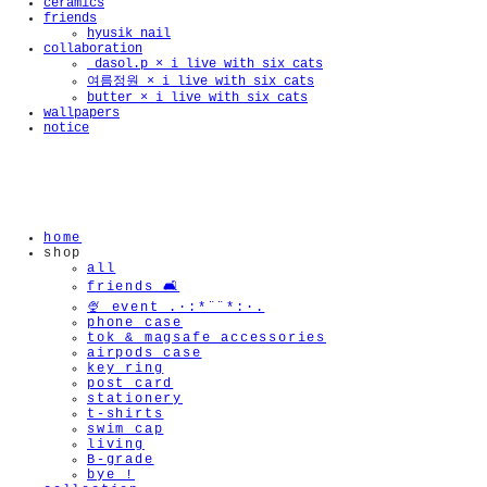
ceramics
friends
hyusik_nail
collaboration
_dasol.p × i live with six cats
여름정원 × i live with six cats
butter × i live with six cats
wallpapers
notice
home
shop
all
friends 🛋️
🍨 event .·:*¨¨*:·.
phone case
tok & magsafe accessories
airpods case
key ring
post card
stationery
t-shirts
swim cap
living
B-grade
bye !