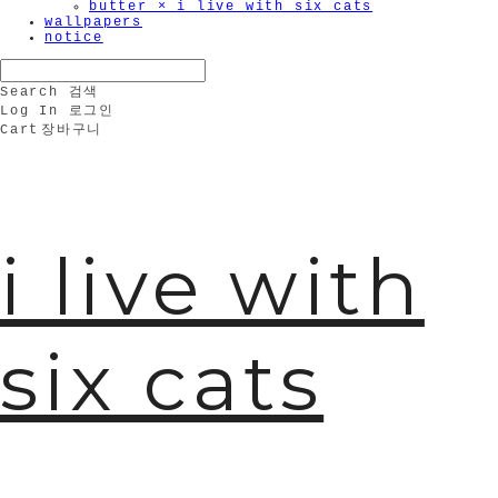
butter × i live with six cats
wallpapers
notice
Search
검색
Log In
로그인
Cart
장바구니
i live with
six cats