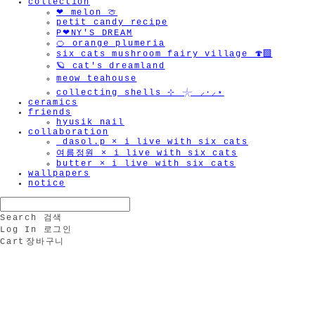
collection
❤︎ melon 🍈
petit candy recipe
P❤︎NY'S DREAM
🍊 orange plumeria
six cats mushroom fairy village 🍄‍🟫
🪐 cat's dreamland
meow teahouse
collecting shells ⊹ 𓇼 ⸝·⸝⋆
ceramics
friends
hyusik_nail
collaboration
_dasol.p × i live with six cats
여름정원 × i live with six cats
butter × i live with six cats
wallpapers
notice
Search
검색
Log In
로그인
Cart
장바구니