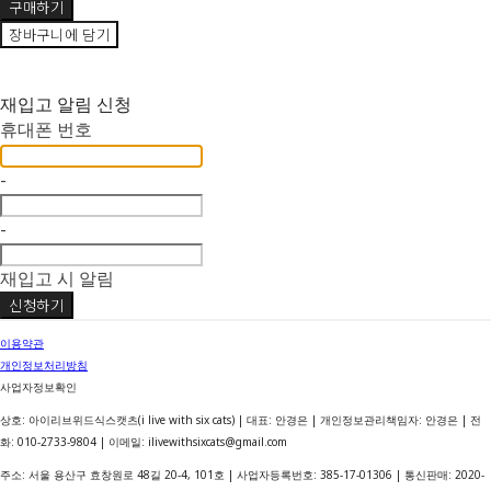
구매하기
장바구니에 담기
재입고 알림 신청
휴대폰 번호
-
-
재입고 시 알림
신청하기
이용약관
개인정보처리방침
사업자정보확인
상호: 아이리브위드식스캣츠(i live with six cats) | 대표: 안경은 | 개인정보관리책임자: 안경은 | 전
화: 010-2733-9804 | 이메일: ilivewithsixcats@gmail.com
주소: 서울 용산구 효창원로 48길 20-4, 101호 | 사업자등록번호:
385-17-01306
| 통신판매:
2020-