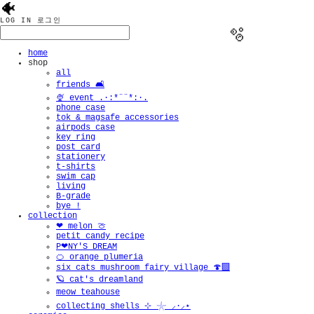
🐠
LOG IN
로그인
home
shop
all
friends 🛋️
🍨 event .·:*¨¨*:·.
phone case
tok & magsafe accessories
airpods case
key ring
post card
stationery
t-shirts
swim cap
living
B-grade
bye !
collection
❤︎ melon 🍈
petit candy recipe
P❤︎NY'S DREAM
🍊 orange plumeria
six cats mushroom fairy village 🍄‍🟫
🪐 cat's dreamland
meow teahouse
collecting shells ⊹ 𓇼 ⸝·⸝⋆