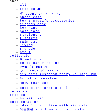
shop
all
friends 🛋️
🍨 event .·:*¨¨*:·.
phone case
tok & magsafe accessories
airpods case
key ring
post card
stationery
t-shirts
swim cap
living
B-grade
bye !
collection
❤︎ melon 🍈
petit candy recipe
P❤︎NY'S DREAM
🍊 orange plumeria
six cats mushroom fairy village 🍄‍🟫
🪐 cat's dreamland
meow teahouse
collecting shells ⊹ 𓇼 ⸝·⸝⋆
ceramics
friends
hyusik_nail
collaboration
_dasol.p × i live with six cats
여름정원 × i live with six cats