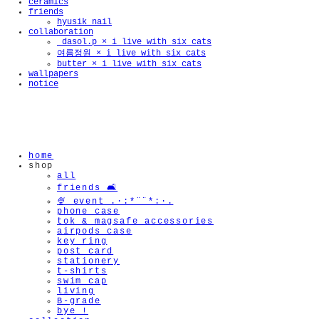
ceramics
friends
hyusik_nail
collaboration
_dasol.p × i live with six cats
🫧
여름정원 × i live with six cats
butter × i live with six cats
wallpapers
notice
home
shop
all
friends 🛋️
🍨 event .·:*¨¨*:·.
phone case
tok & magsafe accessories
airpods case
key ring
post card
stationery
t-shirts
swim cap
living
B-grade
bye !