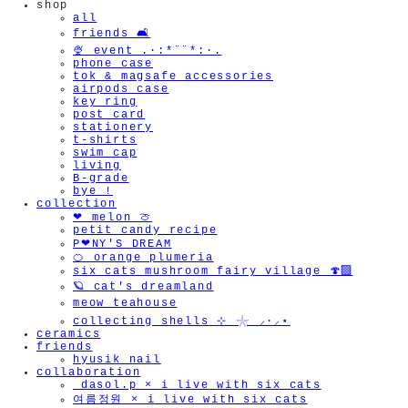
shop
all
friends 🛋️
🍨 event .·:*¨¨*:·.
phone case
tok & magsafe accessories
airpods case
key ring
post card
stationery
t-shirts
swim cap
living
B-grade
bye !
collection
❤︎ melon 🍈
petit candy recipe
P❤︎NY'S DREAM
🍊 orange plumeria
six cats mushroom fairy village 🍄‍🟫
🪐 cat's dreamland
meow teahouse
collecting shells ⊹ 𓇼 ⸝·⸝⋆
ceramics
friends
hyusik_nail
collaboration
_dasol.p × i live with six cats
여름정원 × i live with six cats