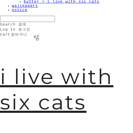
butter × i live with six cats
wallpapers
notice
Search
검색
Log In
로그인
Cart
장바구니
i live with
six cats