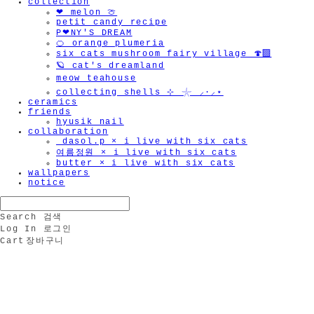
collection
❤︎ melon 🍈
petit candy recipe
P❤︎NY'S DREAM
🍊 orange plumeria
six cats mushroom fairy village 🍄‍🟫
🪐 cat's dreamland
meow teahouse
collecting shells ⊹ 𓇼 ⸝·⸝⋆
ceramics
friends
hyusik_nail
collaboration
_dasol.p × i live with six cats
여름정원 × i live with six cats
butter × i live with six cats
wallpapers
notice
Search
검색
Log In
로그인
Cart
장바구니