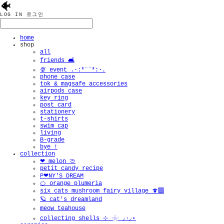
🐠
LOG IN
로그인
home
shop
all
friends 🛋️
🍨 event .·:*¨¨*:·.
phone case
tok & magsafe accessories
airpods case
key ring
post card
stationery
t-shirts
swim cap
living
B-grade
bye !
collection
❤︎ melon 🍈
petit candy recipe
P❤︎NY'S DREAM
🍊 orange plumeria
six cats mushroom fairy village 🍄‍🟫
🪐 cat's dreamland
meow teahouse
collecting shells ⊹ 𓇼 ⸝·⸝⋆