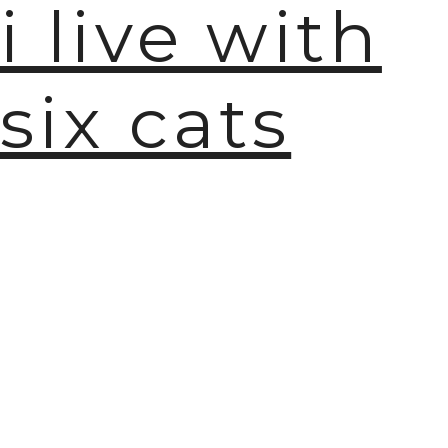
i live with
🫧
six cats