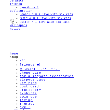
ceramics
friends
hyusik_nail
collaboration
_dasol.p × i live with six cats
여름정원 × i live with six cats
butter × i live with six cats
wallpapers
notice
home
shop
all
friends 🛋️
🍨 event .·:*¨¨*:·.
phone case
tok & magsafe accessories
airpods case
key ring
post card
stationery
t-shirts
swim cap
living
B-grade
bye !