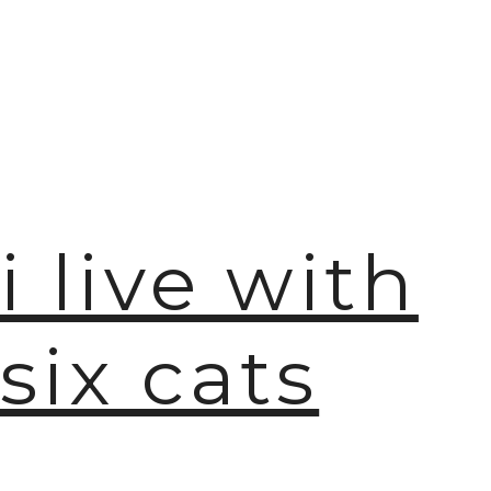
i live with
six cats
🫧