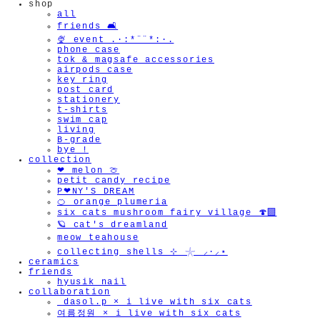
shop
all
friends 🛋️
🍨 event .·:*¨¨*:·.
phone case
tok & magsafe accessories
airpods case
key ring
post card
stationery
t-shirts
swim cap
living
B-grade
bye !
collection
❤︎ melon 🍈
petit candy recipe
P❤︎NY'S DREAM
🍊 orange plumeria
six cats mushroom fairy village 🍄‍🟫
🪐 cat's dreamland
meow teahouse
🫧
collecting shells ⊹ 𓇼 ⸝·⸝⋆
ceramics
friends
hyusik_nail
collaboration
_dasol.p × i live with six cats
여름정원 × i live with six cats