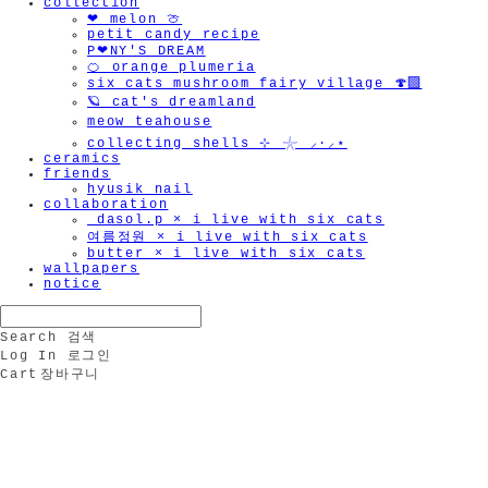
collection
❤︎ melon 🍈
petit candy recipe
P❤︎NY'S DREAM
🍊 orange plumeria
six cats mushroom fairy village 🍄‍🟫
🪐 cat's dreamland
meow teahouse
collecting shells ⊹ 𓇼 ⸝·⸝⋆
ceramics
friends
hyusik_nail
collaboration
_dasol.p × i live with six cats
여름정원 × i live with six cats
butter × i live with six cats
wallpapers
notice
Search
검색
Log In
로그인
Cart
장바구니