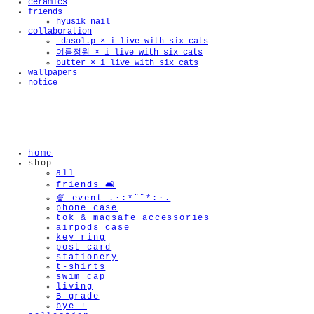
ceramics
friends
hyusik_nail
collaboration
_dasol.p × i live with six cats
여름정원 × i live with six cats
butter × i live with six cats
wallpapers
notice
home
shop
all
friends 🛋️
🍨 event .·:*¨¨*:·.
phone case
tok & magsafe accessories
airpods case
key ring
post card
stationery
t-shirts
swim cap
living
B-grade
bye !