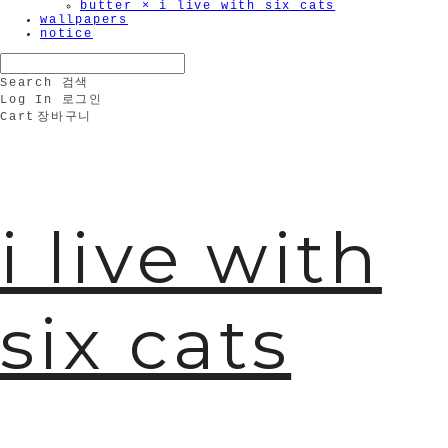
butter × i live with six cats
wallpapers
notice
Search
검색
Log In
로그인
Cart
장바구니
i live with
six cats