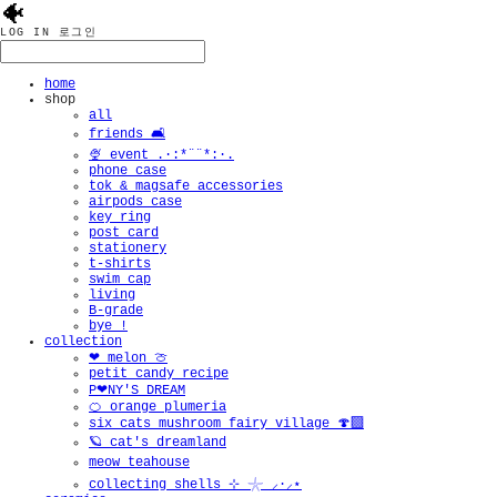
🐠
LOG IN
로그인
home
shop
all
friends 🛋️
🍨 event .·:*¨¨*:·.
phone case
tok & magsafe accessories
airpods case
key ring
post card
stationery
t-shirts
swim cap
living
B-grade
bye !
collection
❤︎ melon 🍈
petit candy recipe
P❤︎NY'S DREAM
🍊 orange plumeria
six cats mushroom fairy village 🍄‍🟫
🪐 cat's dreamland
meow teahouse
collecting shells ⊹ 𓇼 ⸝·⸝⋆