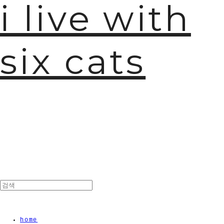
i live with
six cats
🫧
home