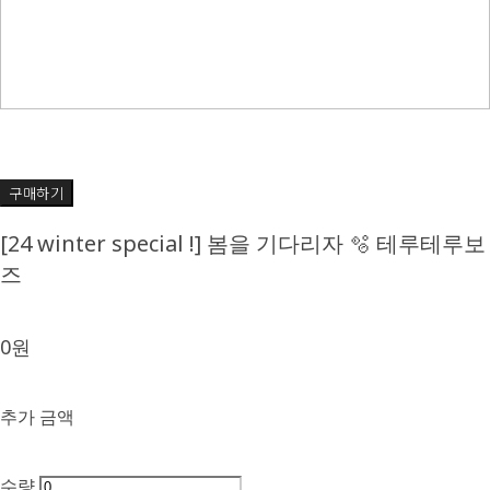
구매하기
[24 winter special !] 봄을 기다리자 🫧 테루테루보
즈
0원
추가 금액
수량