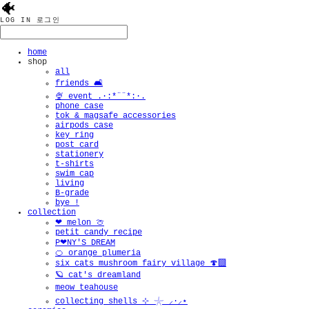
🐠
LOG IN
로그인
home
shop
all
friends 🛋️
🍨 event .·:*¨¨*:·.
phone case
tok & magsafe accessories
airpods case
key ring
post card
stationery
t-shirts
swim cap
living
B-grade
bye !
collection
❤︎ melon 🍈
petit candy recipe
P❤︎NY'S DREAM
🍊 orange plumeria
six cats mushroom fairy village 🍄‍🟫
🫧
🪐 cat's dreamland
meow teahouse
collecting shells ⊹ 𓇼 ⸝·⸝⋆