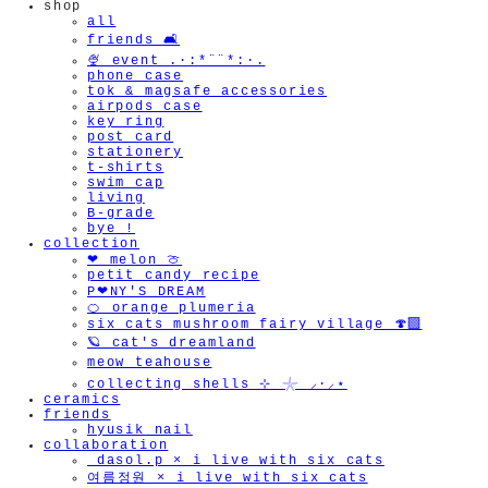
shop
all
friends 🛋️
🍨 event .·:*¨¨*:·.
phone case
tok & magsafe accessories
airpods case
key ring
post card
stationery
t-shirts
swim cap
living
B-grade
bye !
collection
❤︎ melon 🍈
petit candy recipe
P❤︎NY'S DREAM
🍊 orange plumeria
six cats mushroom fairy village 🍄‍🟫
🪐 cat's dreamland
meow teahouse
collecting shells ⊹ 𓇼 ⸝·⸝⋆
ceramics
friends
hyusik_nail
collaboration
_dasol.p × i live with six cats
여름정원 × i live with six cats