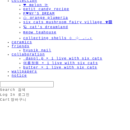
collection
❤︎ melon 🍈
petit candy recipe
P❤︎NY'S DREAM
🍊 orange plumeria
six cats mushroom fairy village 🍄‍🟫
🪐 cat's dreamland
meow teahouse
collecting shells ⊹ 𓇼 ⸝·⸝⋆
ceramics
friends
hyusik_nail
collaboration
_dasol.p × i live with six cats
여름정원 × i live with six cats
butter × i live with six cats
wallpapers
notice
Search
검색
Log In
로그인
Cart
장바구니