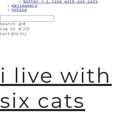
butter × i live with six cats
wallpapers
notice
Search
검색
Log In
로그인
Cart
장바구니
i live with
six cats