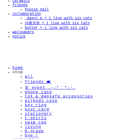
ceramics
friends
hyusik_nail
collaboration
_dasol.p × i live with six cats
여름정원 × i live with six cats
butter × i live with six cats
wallpapers
notice
home
shop
all
friends 🛋️
🍨 event .·:*¨¨*:·.
phone case
tok & magsafe accessories
airpods case
key ring
post card
stationery
t-shirts
swim cap
living
B-grade
bye !