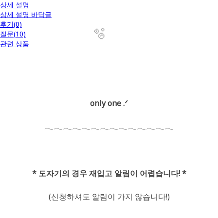
상세 설명
상세 설명 바닥글
후기(0)
질문(10)
관련 상품
only one .ᐟ
𓂃𓂃𓂃𓂃𓂃𓂃𓂃𓂃𓂃𓂃𓂃𓂃𓂃𓂃
* 도자기의 경우 재입고 알림이 어렵습니다! *
(신청하셔도 알림이 가지 않습니다!)