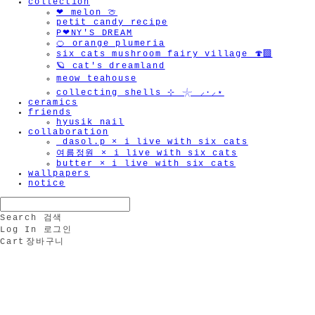
collection
❤︎ melon 🍈
petit candy recipe
P❤︎NY'S DREAM
🍊 orange plumeria
six cats mushroom fairy village 🍄‍🟫
🪐 cat's dreamland
meow teahouse
collecting shells ⊹ 𓇼 ⸝·⸝⋆
ceramics
friends
hyusik_nail
collaboration
_dasol.p × i live with six cats
여름정원 × i live with six cats
butter × i live with six cats
wallpapers
notice
Search
검색
Log In
로그인
Cart
장바구니