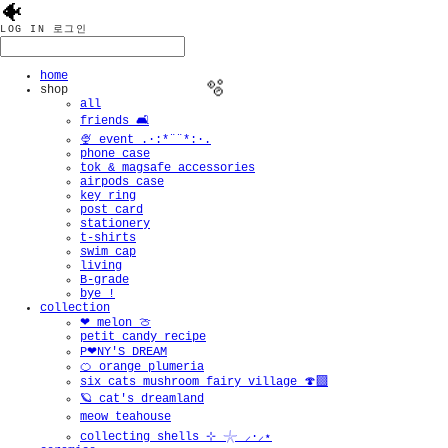
🐠
LOG IN
로그인
home
shop
all
friends 🛋️
🍨 event .·:*¨¨*:·.
phone case
tok & magsafe accessories
airpods case
key ring
post card
stationery
t-shirts
swim cap
living
B-grade
bye !
collection
❤︎ melon 🍈
petit candy recipe
P❤︎NY'S DREAM
🍊 orange plumeria
six cats mushroom fairy village 🍄‍🟫
🪐 cat's dreamland
meow teahouse
collecting shells ⊹ 𓇼 ⸝·⸝⋆