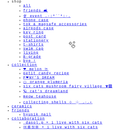
shop
all
friends 🛋️
🍨 event .·:*¨¨*:·.
phone case
tok & magsafe accessories
airpods case
key ring
post card
stationery
t-shirts
swim cap
living
B-grade
bye !
collection
❤︎ melon 🍈
petit candy recipe
P❤︎NY'S DREAM
🍊 orange plumeria
six cats mushroom fairy village 🍄‍🟫
🪐 cat's dreamland
meow teahouse
collecting shells ⊹ 𓇼 ⸝·⸝⋆
ceramics
friends
hyusik_nail
collaboration
_dasol.p × i live with six cats
여름정원 × i live with six cats