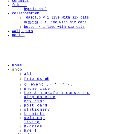
ceramics
friends
hyusik_nail
collaboration
_dasol.p × i live with six cats
여름정원 × i live with six cats
butter × i live with six cats
wallpapers
notice
home
shop
all
friends 🛋️
🍨 event .·:*¨¨*:·.
phone case
tok & magsafe accessories
airpods case
key ring
🫧
post card
stationery
t-shirts
swim cap
living
B-grade
bye !