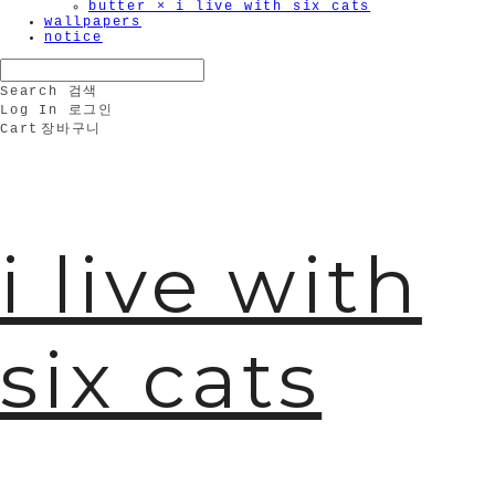
butter × i live with six cats
wallpapers
notice
Search
검색
Log In
로그인
Cart
장바구니
i live with
six cats
🫧