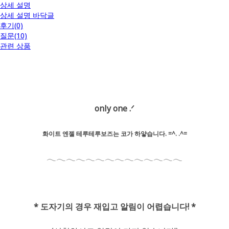
상세 설명
상세 설명 바닥글
후기(0)
질문(10)
관련 상품
only one .ᐟ
화이트 엔젤 테루테루보즈는 코가 하얗습니다. =^. .^=
𓂃𓂃𓂃𓂃𓂃𓂃𓂃𓂃𓂃𓂃𓂃𓂃𓂃𓂃
* 도자기의 경우 재입고 알림이 어렵습니다! *