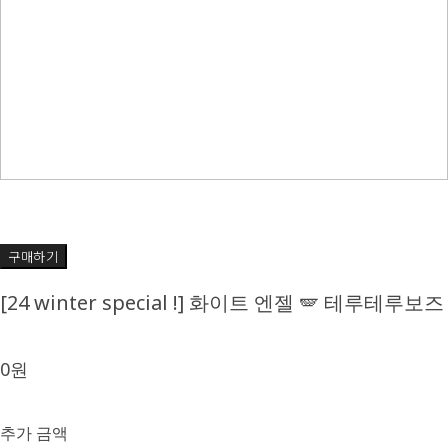
구매하기
[24 winter special !] 화이트 엔젤 🪽 테루테루보즈
0원
추가 금액