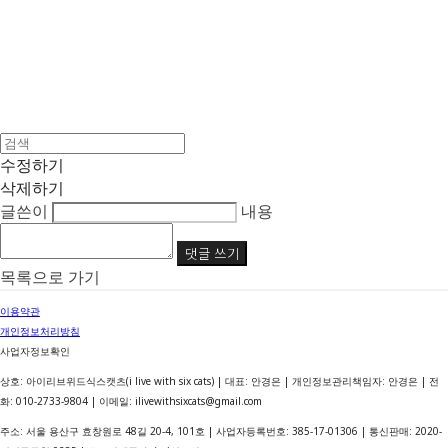
수정하기
삭제하기
글쓴이
내용
댓글 쓰기
목록으로 가기
이용약관
개인정보처리방침
사업자정보확인
상호: 아이리브위드식스캣츠(i live with six cats) | 대표: 안경은 | 개인정보관리책임자: 안경은 | 전
화: 010-2733-9804 | 이메일: ilivewithsixcats@gmail.com
주소: 서울 용산구 효창원로 48길 20-4, 101호 | 사업자등록번호:
385-17-01306
| 통신판매:
2020-