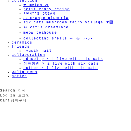
collection
❤︎ melon 🍈
petit candy recipe
P❤︎NY'S DREAM
🍊 orange plumeria
six cats mushroom fairy village 🍄‍🟫
🪐 cat's dreamland
meow teahouse
collecting shells ⊹ 𓇼 ⸝·⸝⋆
ceramics
friends
hyusik_nail
collaboration
_dasol.p × i live with six cats
여름정원 × i live with six cats
butter × i live with six cats
wallpapers
notice
Search
검색
Log In
로그인
Cart
장바구니