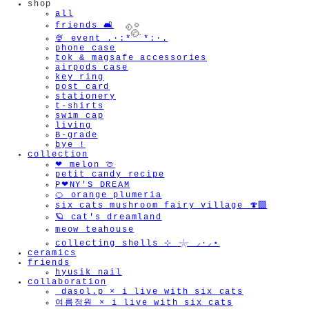
shop
all
friends 🛋️
🍨 event .·:*¨¨*:·.
phone case
tok & magsafe accessories
airpods case
key ring
post card
stationery
t-shirts
🫧
swim cap
living
B-grade
bye !
collection
❤︎ melon 🍈
petit candy recipe
P❤︎NY'S DREAM
🍊 orange plumeria
six cats mushroom fairy village 🍄‍🟫
🪐 cat's dreamland
meow teahouse
collecting shells ⊹ 𓇼 ⸝·⸝⋆
ceramics
friends
hyusik_nail
collaboration
_dasol.p × i live with six cats
여름정원 × i live with six cats