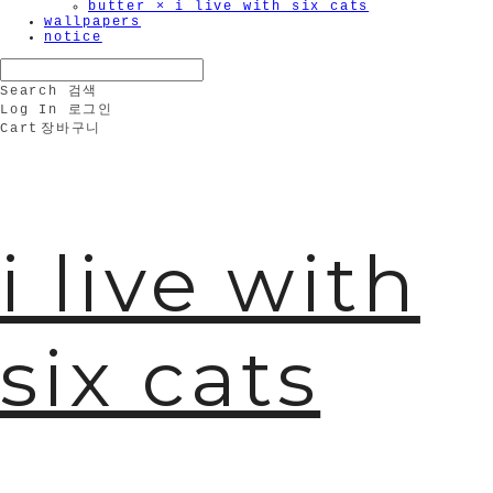
butter × i live with six cats
wallpapers
notice
Search
검색
Log In
로그인
Cart
장바구니
i live with
six cats