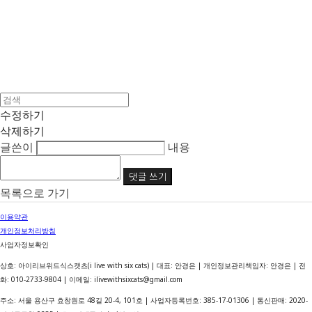
수정하기
삭제하기
글쓴이
내용
댓글 쓰기
목록으로 가기
이용약관
개인정보처리방침
사업자정보확인
상호: 아이리브위드식스캣츠(i live with six cats) | 대표: 안경은 | 개인정보관리책임자: 안경은 | 전
화: 010-2733-9804 | 이메일: ilivewithsixcats@gmail.com
주소: 서울 용산구 효창원로 48길 20-4, 101호 | 사업자등록번호:
385-17-01306
| 통신판매:
2020-