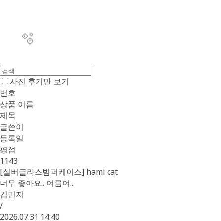
사진 후기만 보기
번호
상품 이름
제목
글쓴이
등록일
평점
1143
🫧
[실버글라스범퍼케이스] hami cat
너무 좋아요.. 여름여...
김민지
/
2026.07.31 14:40