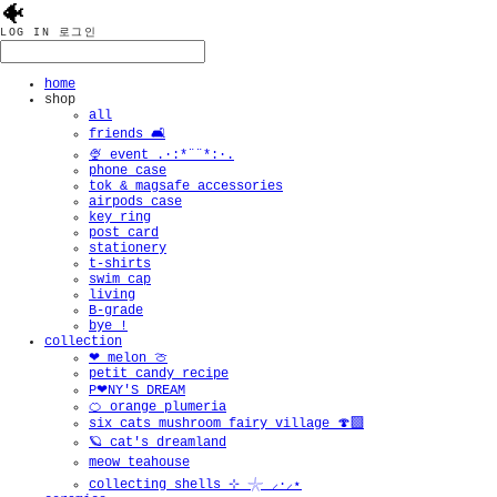
🐠
LOG IN
로그인
home
shop
all
friends 🛋️
🍨 event .·:*¨¨*:·.
phone case
tok & magsafe accessories
airpods case
key ring
post card
stationery
t-shirts
swim cap
living
B-grade
bye !
collection
❤︎ melon 🍈
petit candy recipe
P❤︎NY'S DREAM
🍊 orange plumeria
six cats mushroom fairy village 🍄‍🟫
🪐 cat's dreamland
meow teahouse
collecting shells ⊹ 𓇼 ⸝·⸝⋆