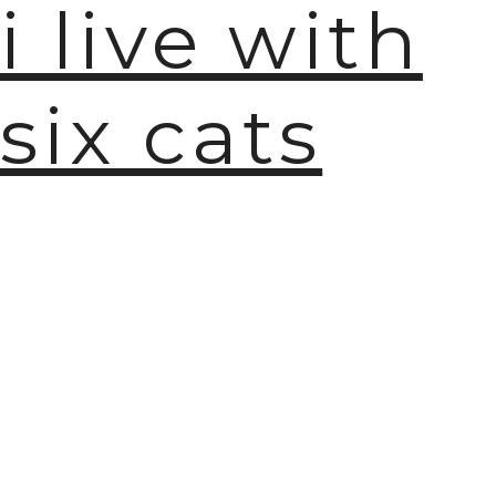
i live with
six cats
🫧