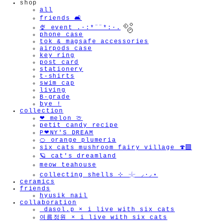
shop
all
friends 🛋️
🍨 event .·:*¨¨*:·.
phone case
tok & magsafe accessories
airpods case
key ring
post card
stationery
t-shirts
swim cap
living
B-grade
bye !
collection
❤︎ melon 🍈
petit candy recipe
P❤︎NY'S DREAM
🍊 orange plumeria
six cats mushroom fairy village 🍄‍🟫
🫧
🪐 cat's dreamland
meow teahouse
collecting shells ⊹ 𓇼 ⸝·⸝⋆
ceramics
friends
hyusik_nail
collaboration
_dasol.p × i live with six cats
여름정원 × i live with six cats