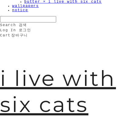
butter × i live with six cats
wallpapers
notice
Search
검색
Log In
로그인
Cart
장바구니
i live with
six cats