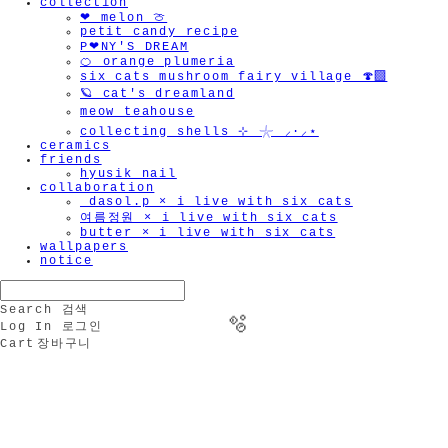
collection
❤︎ melon 🍈
petit candy recipe
P❤︎NY'S DREAM
🍊 orange plumeria
six cats mushroom fairy village 🍄‍🟫
🪐 cat's dreamland
meow teahouse
collecting shells ⊹ 𓇼 ⸝·⸝⋆
ceramics
friends
hyusik_nail
collaboration
_dasol.p × i live with six cats
여름정원 × i live with six cats
butter × i live with six cats
wallpapers
notice
Search
검색
Log In
로그인
Cart
장바구니