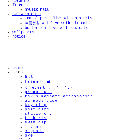
ceramics
friends
hyusik_nail
collaboration
_dasol.p × i live with six cats
여름정원 × i live with six cats
butter × i live with six cats
wallpapers
notice
home
shop
all
friends 🛋️
🍨 event .·:*¨¨*:·.
phone case
tok & magsafe accessories
airpods case
key ring
post card
stationery
t-shirts
swim cap
living
B-grade
bye !